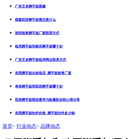
广东艾卓脚手架搭建
搭建双排脚手架要注意什么
深圳租售脚手架厂家联系方式
租用脚手架和购买脚手架哪个好
广东艾卓脚手架租用网点联系方式
东莞脚手架出租电话_脚手架租售厂家
单排脚手架和双排脚手架哪个好
双排脚手架搭设要求与纵横距步距心得分享
东莞脚手架扣件价格_脚手架扣件多少钱
首页
>
行业动态
>
品牌动态