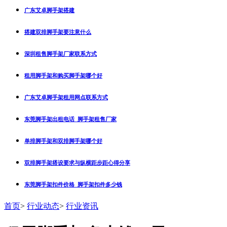
广东艾卓脚手架搭建
搭建双排脚手架要注意什么
深圳租售脚手架厂家联系方式
租用脚手架和购买脚手架哪个好
广东艾卓脚手架租用网点联系方式
东莞脚手架出租电话_脚手架租售厂家
单排脚手架和双排脚手架哪个好
双排脚手架搭设要求与纵横距步距心得分享
东莞脚手架扣件价格_脚手架扣件多少钱
首页
>
行业动态
>
行业资讯